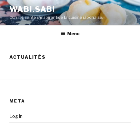
WABI.SABI
Cuisine santé s'inspirant de la cuisine japonaise.
Menu
ACTUALITÉS
META
Log in