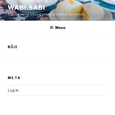
WABI.SABI
Cuisine santé s'inspirant de la cuisine japonaise.
Menu
KÕJI
META
Log in