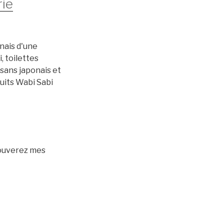
rie
nais d'une
, toilettes
isans japonais et
duits Wabi Sabi
rouverez mes