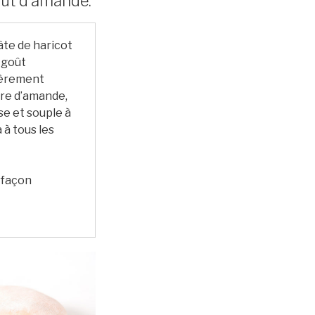
goût d’amande.
âte de haricot
 goût
gèrement
dre d’amande,
se et souple à
 à tous les
 façon