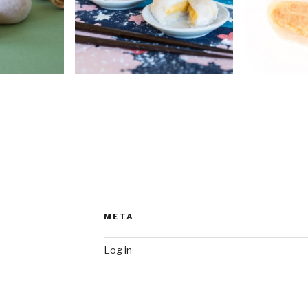
META
Log in