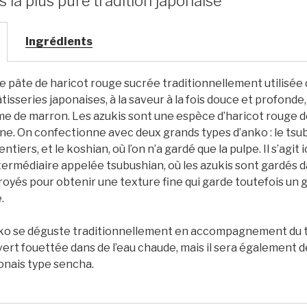
 la plus pure tradition japonaise
Ingrédients
e pâte de haricot rouge sucrée traditionnellement utilisée
sseries japonaises, à la saveur à la fois douce et profonde
me de marron. Les azukis sont une espèce d’haricot rouge de
fine. On confectionne avec deux grands types d’anko : le tsub
ntiers, et le koshian, où l’on n’a gardé que la pulpe. Il s’agit i
ermédiaire appelée tsubushian, où les azukis sont gardés d
broyés pour obtenir une texture fine qui garde toutefois un 
.
nko se déguste traditionnellement en accompagnement du 
ert fouettée dans de l’eau chaude, mais il sera également d
onais type sencha.