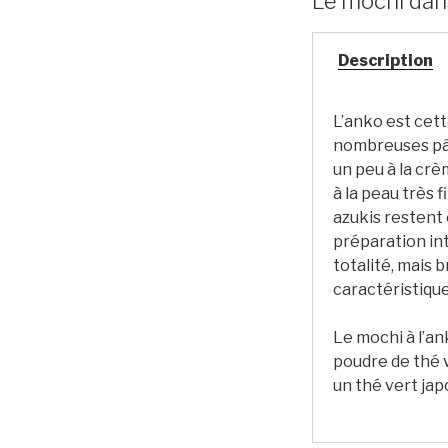
Le mochi dans
Description
L’anko est cett
nombreuses pâti
un peu à la crè
à la peau très 
azukis restent e
préparation int
totalité, mais 
caractéristique
Le mochi à l’a
poudre de thé v
un thé vert jap